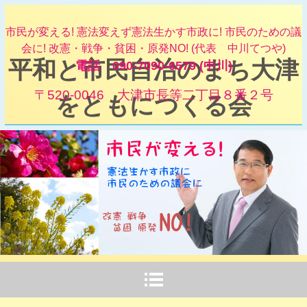
市民が変える! 憲法変えず憲法生かす市政に! 市民のための議
会に! 改憲・戦争・貧困・原発NO! (代表 中川てつや)
平和と市民自治のまち大津
電話 090-7090-6579 (中川)
〒520-0046 大津市長等二丁目８番２号
をともにつくる会