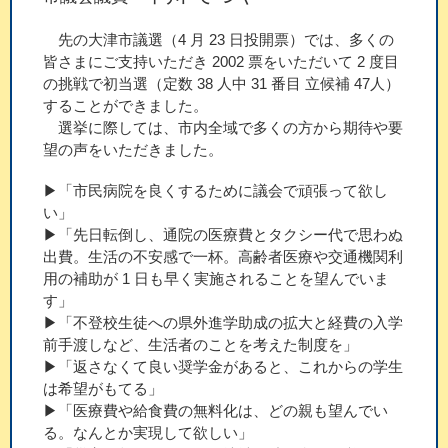
先の大津市議選（4 月 23 日投開票）では、多くの
皆さまにご支持いただき 2002 票をいただいて 2 度目
の挑戦で初当選（定数 38 人中 31 番目 立候補 47人）
することができました。
選挙に際しては、市内全域で多くの方から期待や要
望の声をいただきました。
▶「市民病院を良くするために議会で頑張って欲し
い」
▶「先日転倒し、通院の医療費とタクシー代で思わぬ
出費。生活の不安感で一杯。高齢者医療や交通機関利
用の補助が 1 日も早く実施されることを望んでいま
す」
▶「不登校生徒への県外進学助成の拡大と経費の入学
前手渡しなど、生活者のことを考えた制度を」
▶「返さなくて良い奨学金があると、これからの学生
は希望がもてる」
▶「医療費や給食費の無料化は、どの親も望んでい
る。なんとか実現して欲しい」