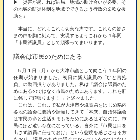
▶「災害が起これば結局、地域の助け合いが必要。そ
の地域の防災体制を地域でできるよう行政の柔軟な援
助を」
本当に、どれもこれも切実な声です。これらの皆さ
まの声を胸に刻んで、実現するようこれから 4 年間
「市民派議員」として頑張ってまいります。
議会は市民のためにある
5 月 1 日（月）から大津市議として向こう 4 年間の
任期が始まりました。初日に新人議員の「ひと言抱
負」の動画撮りがありました。私は「議会は議員のた
めにあるのではなく市民のためにあります。これを肝
に銘じて頑張ります！ 」と述べました。
これは、これまで私が大津市や滋賀県をはじめ県内
各地の議会に要請や請願してきて「本来、自治体議会
は市民の命と生活をまもるためにあるはずなのに、市
民にほど遠い存在になっている。言外に『市民は口を
出さず議員に任せておけ』という態度を感じさせる方
もおり、議員のための議会になっているのではない