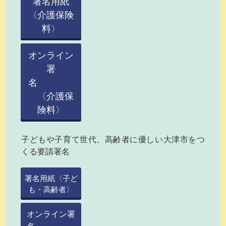
署名用紙
〈介護保険
料〉
オンライン
署
名
〈介護保
険料〉
子どもや子育て世代、高齢者に優しい大津市をつ
くる要請署名
署名用紙〈子ど
も・高齢者〉
オンライン署