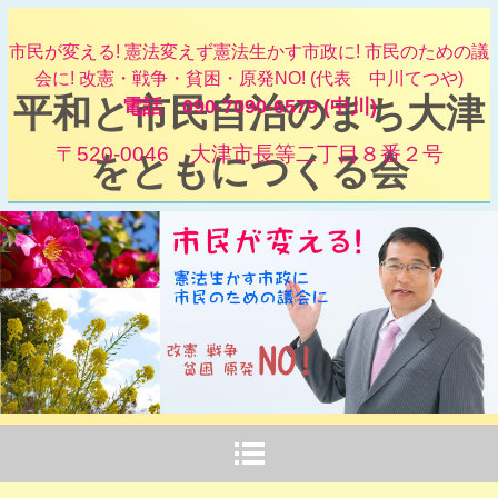
市民が変える! 憲法変えず憲法生かす市政に! 市民のための議
会に! 改憲・戦争・貧困・原発NO! (代表 中川てつや)
平和と市民自治のまち大津
電話 090-7090-6579 (中川)
〒520-0046 大津市長等二丁目８番２号
をともにつくる会