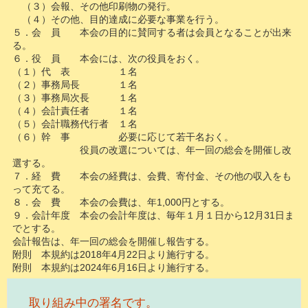
（３）会報、その他印刷物の発行。
（４）その他、目的達成に必要な事業を行う。
５．会 員 本会の目的に賛同する者は会員となることが出来
る。
６．役 員 本会には、次の役員をおく。
（１）代 表 １名
（２）事務局長 １名
（３）事務局次長 １名
（４）会計責任者 １名
（５）会計職務代行者 １名
（６）幹 事 必要に応じて若干名おく。
役員の改選については、年一回の総会を開催し改
選する。
７．経 費 本会の経費は、会費、寄付金、その他の収入をも
って充てる。
８．会 費 本会の会費は、年1,000円とする。
９．会計年度 本会の会計年度は、毎年１月１日から12月31日ま
でとする。
会計報告は、年一回の総会を開催し報告する。
附則 本規約は2018年4月22日より施行する。
附則 本規約は2024年6月16日より施行する。
取り組み中の署名です。