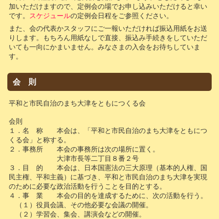
加いただけますので、定例会の場でお申し込みいただけると幸い
です。
スケジュール
の定例会日程をご参照ください。
また、会の代表かスタッフにご一報いただければ振込用紙をお送
りします。もちろん用紙なしで直接、振込み手続きをしていただ
いても一向にかまいません。みなさまの入会をお待ちしていま
す。
会 則
平和と市民自治のまち大津をともにつくる会
会則
１．名 称 本会は、「平和と市民自治のまち大津をともにつ
くる会」と称する。
２．事務所 本会の事務所は次の場所に置く。
大津市長等二丁目８番２号
３．目 的 本会は、日本国憲法の三大原理（基本的人権、国
民主権、平和主義）に基づき、平和と市民自治のまち大津を実現
のために必要な政治活動を行うことを目的とする。
４．事 業 本会の目的を達成するために、次の活動を行う。
（１）役員会議、その他必要な会議の開催。
（２）学習会、集会、講演会などの開催。