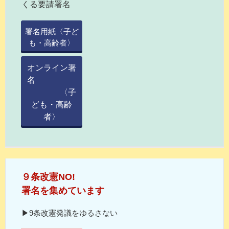
くる要請署名
署名用紙〈子ど
も・高齢者〉
オンライン署
名
〈子
ども・高齢
者〉
９条改憲NO!
署名を集めています
▶9条改憲発議をゆるさない