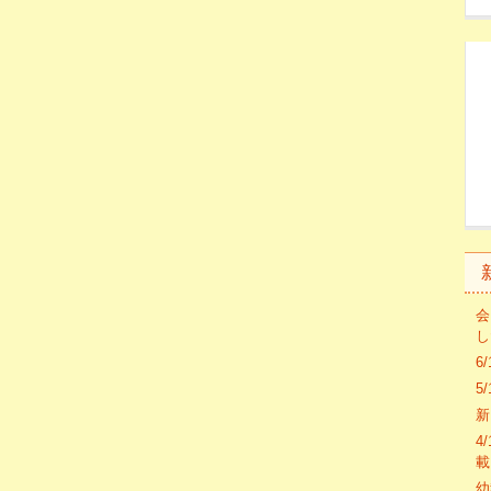
会
し
6
5
新
4
載
幼