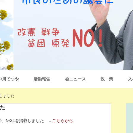
中川てつや
活動報告
会ニュース
政 策
入
しました
た
民自治」№34を掲載しました →
こちらから