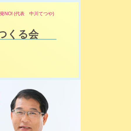
NO! (代表 中川てつや)
つくる会