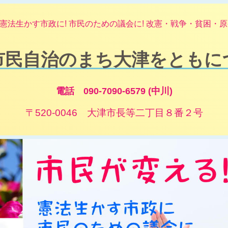
憲法生かす市政に! 市民のための議会に! 改憲・戦争・貧困・原発
市民自治のまち大津をともに
電話 090-7090-6579 (中川)
〒520-0046 大津市長等二丁目８番２号