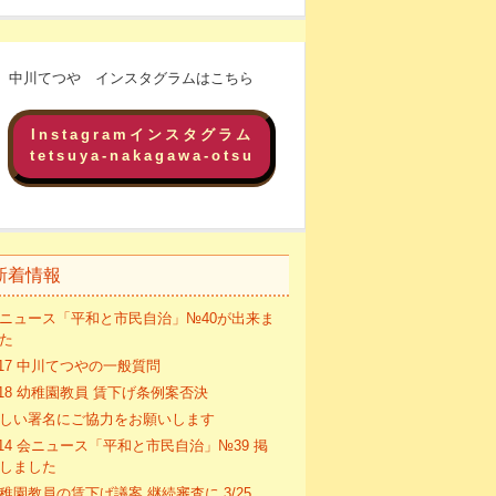
中川てつや インスタグラムはこちら
Instagramインスタグラム
tetsuya-nakagawa-otsu
新着情報
ニュース「平和と市民自治」№40が出来ま
た
/17 中川てつやの一般質問
/18 幼稚園教員 賃下げ条例案否決
しい署名にご協力をお願いします
/14 会ニュース「平和と市民自治」№39 掲
しました
稚園教員の賃下げ議案 継続審査に 3/25