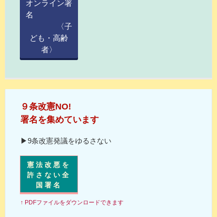
オンライン署
名
〈子
ども・高齢
者〉
９条改憲NO!
署名を集めています
▶9条改憲発議をゆるさない
憲法改悪を
許さない全
国署名
↑ PDFファイルをダウンロードできます