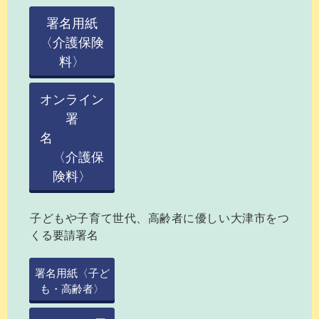
署名用紙
〈介護保険
料〉
オンライン
署
名
〈介護保
険料〉
子どもや子育て世代、高齢者に優しい大津市をつ
くる要請署名
署名用紙〈子ど
も・高齢者〉