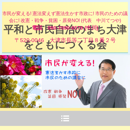
市民が変える! 憲法変えず憲法生かす市政に! 市民のための議
会に! 改憲・戦争・貧困・原発NO! (代表 中川てつや)
平和と市民自治のまち大津
電話 090-7090-6579 (中川)
〒520-0046 大津市長等二丁目８番２号
をともにつくる会