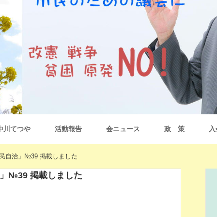
中川てつや
活動報告
会ニュース
政 策
入
市民自治」№39 掲載しました
治」№39 掲載しました