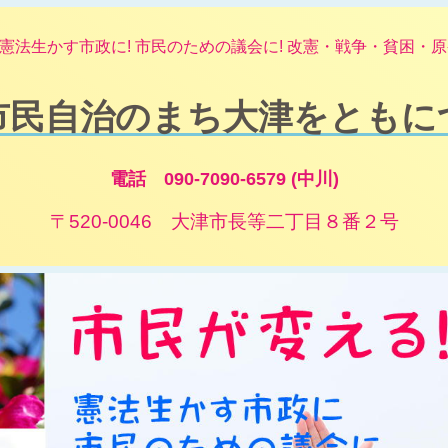
憲法生かす市政に! 市民のための議会に! 改憲・戦争・貧困・原発
市民自治のまち大津をともに
電話 090-7090-6579 (中川)
〒520-0046 大津市長等二丁目８番２号