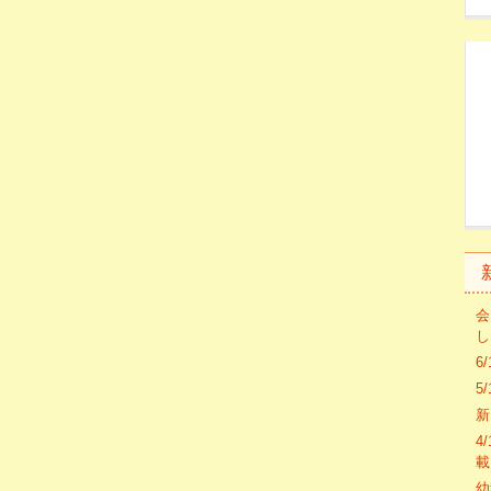
会
し
6
5
新
4
載
幼