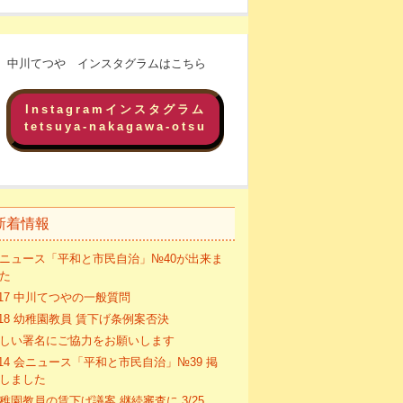
中川てつや インスタグラムはこちら
Instagramインスタグラム
tetsuya-nakagawa-otsu
新着情報
ニュース「平和と市民自治」№40が出来ま
た
/17 中川てつやの一般質問
/18 幼稚園教員 賃下げ条例案否決
しい署名にご協力をお願いします
/14 会ニュース「平和と市民自治」№39 掲
しました
稚園教員の賃下げ議案 継続審査に 3/25