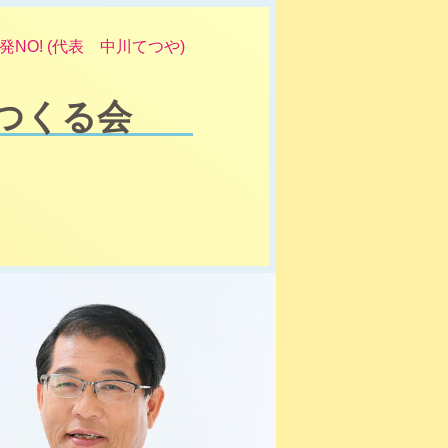
NO! (代表 中川てつや)
つくる会