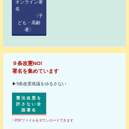
オンライン署
名
〈子
ども・高齢
者〉
９条改憲NO!
署名を集めています
▶9条改憲発議をゆるさない
憲法改悪を
許さない全
国署名
↑ PDFファイルをダウンロードできます