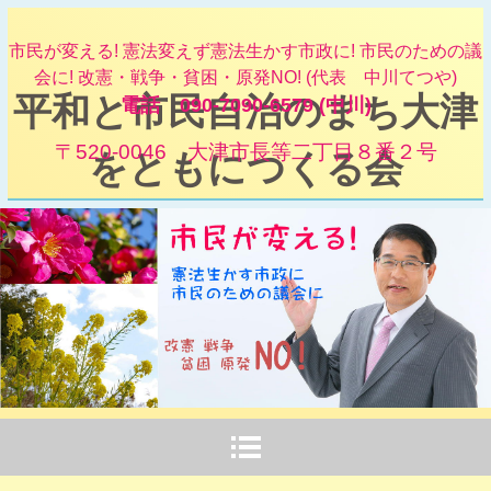
市民が変える! 憲法変えず憲法生かす市政に! 市民のための議
会に! 改憲・戦争・貧困・原発NO! (代表 中川てつや)
平和と市民自治のまち大津
電話 090-7090-6579 (中川)
〒520-0046 大津市長等二丁目８番２号
をともにつくる会