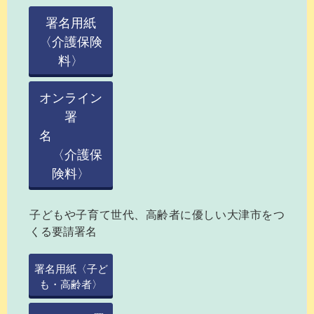
署名用紙
〈介護保険
料〉
オンライン
署
名
〈介護保
険料〉
子どもや子育て世代、高齢者に優しい大津市をつ
くる要請署名
署名用紙〈子ど
も・高齢者〉