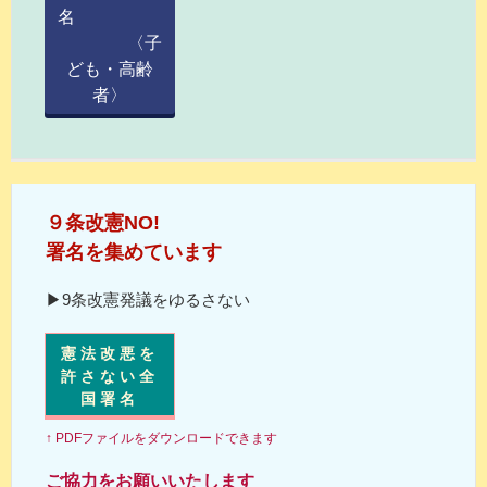
名
〈子
ども・高齢
者〉
９条改憲NO!
署名を集めています
▶9条改憲発議をゆるさない
憲法改悪を
許さない全
国署名
↑ PDFファイルをダウンロードできます
ご協力をお願いいたします