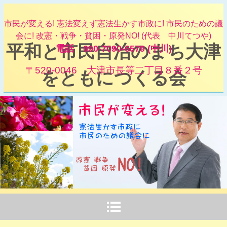
市民が変える! 憲法変えず憲法生かす市政に! 市民のための議
会に! 改憲・戦争・貧困・原発NO! (代表 中川てつや)
平和と市民自治のまち大津
電話 090-7090-6579 (中川)
〒520-0046 大津市長等二丁目８番２号
をともにつくる会