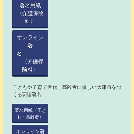
署名用紙
〈介護保険
料〉
オンライン
署
名
〈介護保
険料〉
子どもや子育て世代、高齢者に優しい大津市をつ
くる要請署名
署名用紙〈子ど
も・高齢者〉
オンライン署