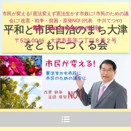
市民が変える! 憲法変えず憲法生かす市政に! 市民のための議
会に! 改憲・戦争・貧困・原発NO! (代表 中川てつや)
平和と市民自治のまち大津
電話 090-7090-6579 (中川)
〒520-0046 大津市長等二丁目８番２号
をともにつくる会