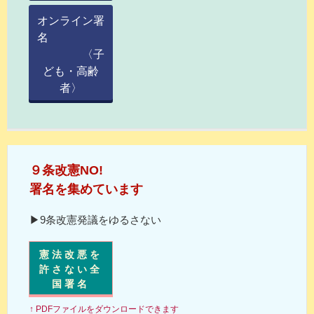
オンライン署
名
〈子
ども・高齢
者〉
９条改憲NO!
署名を集めています
▶9条改憲発議をゆるさない
憲法改悪を
許さない全
国署名
↑ PDFファイルをダウンロードできます