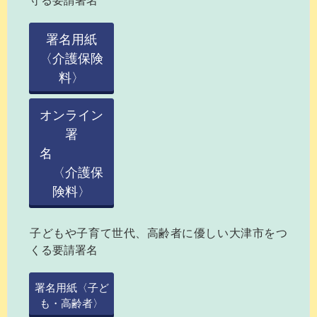
守る要請署名
署名用紙
〈介護保険
料〉
オンライン
署
名
〈介護保
険料〉
子どもや子育て世代、高齢者に優しい大津市をつ
くる要請署名
署名用紙〈子ど
も・高齢者〉