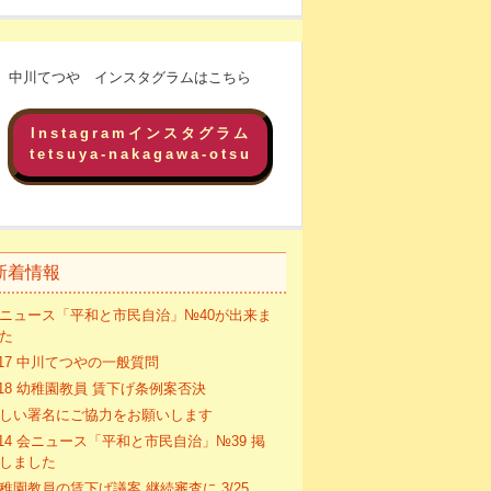
中川てつや インスタグラムはこちら
Instagramインスタグラム
tetsuya-nakagawa-otsu
新着情報
ニュース「平和と市民自治」№40が出来ま
た
/17 中川てつやの一般質問
/18 幼稚園教員 賃下げ条例案否決
しい署名にご協力をお願いします
/14 会ニュース「平和と市民自治」№39 掲
しました
稚園教員の賃下げ議案 継続審査に 3/25