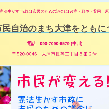
憲法生かす市政に! 市民のための議会に! 改憲・戦争・貧困・原発
市民自治のまち大津をともに
電話 090-7090-6579 (中川)
〒520-0046 大津市長等二丁目８番２号