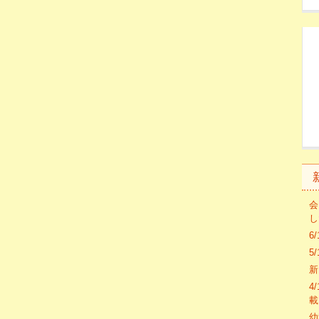
会
し
6
5
新
4
載
幼