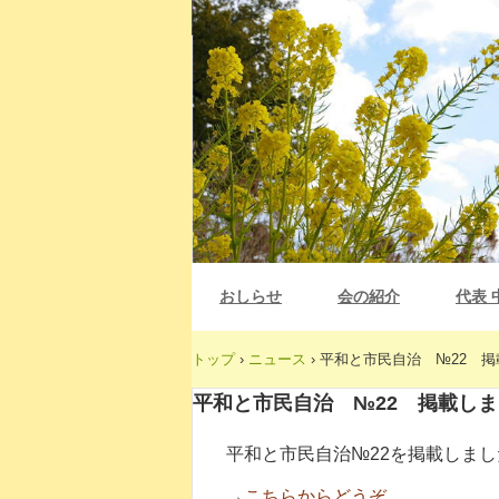
おしらせ
会の紹介
代表 
トップ
›
ニュース
›
平和と市民自治 №22 
平和と市民自治 №22 掲載し
平和と市民自治№22を掲載しまし
→
こちらからどうぞ