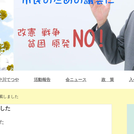
中川てつや
活動報告
会ニュース
政 策
入
掲載しました
ました
た