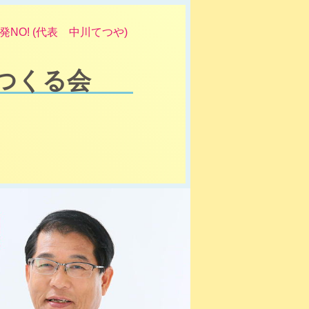
NO! (代表 中川てつや)
つくる会