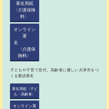
署名用紙
〈介護保険
料〉
オンライン
署
名
〈介護保
険料〉
子どもや子育て世代、高齢者に優しい大津市をつ
くる要請署名
署名用紙〈子ど
も・高齢者〉
オンライン署