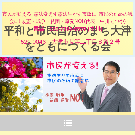
市民が変える! 憲法変えず憲法生かす市政に! 市民のための議
会に! 改憲・戦争・貧困・原発NO! (代表 中川てつや)
平和と市民自治のまち大津
電話 090-7090-6579 (中川)
〒520-0046 大津市長等二丁目８番２号
をともにつくる会