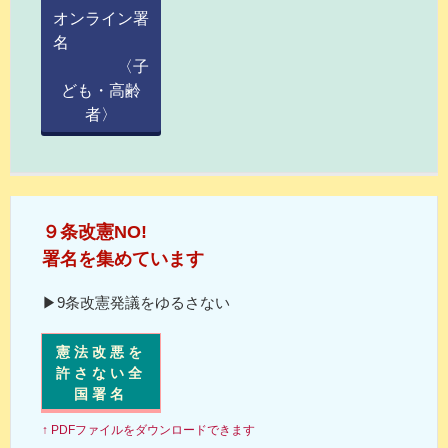
オンライン署
名
〈子
ども・高齢
者〉
９条改憲NO!
署名を集めています
▶9条改憲発議をゆるさない
憲法改悪を
許さない全
国署名
↑ PDFファイルをダウンロードできます