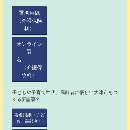
署名用紙
〈介護保険
料〉
オンライン
署
名
〈介護保
険料〉
子どもや子育て世代、高齢者に優しい大津市をつ
くる要請署名
署名用紙〈子ど
も・高齢者〉