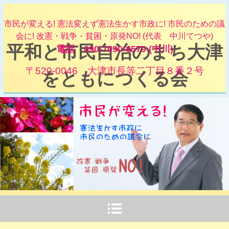
市民が変える! 憲法変えず憲法生かす市政に! 市民のための議
会に! 改憲・戦争・貧困・原発NO! (代表 中川てつや)
平和と市民自治のまち大津
電話 090-7090-6579 (中川)
〒520-0046 大津市長等二丁目８番２号
をともにつくる会