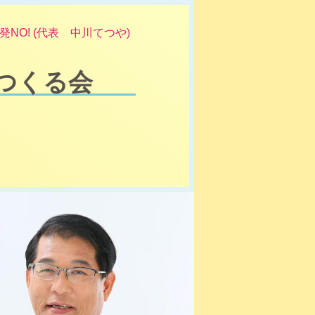
NO! (代表 中川てつや)
つくる会