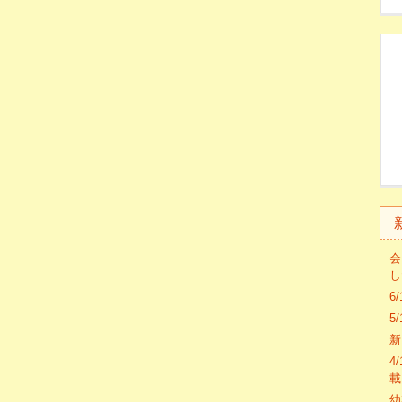
会
し
6
5
新
4
載
幼