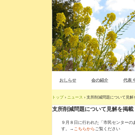
おしらせ
会の紹介
代表 
トップ
›
ニュース
›
支所削減問題について見解
支所削減問題について見解を掲載
９月８日に行われた「市民センターの
す。→
こちらから
ご覧ください