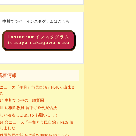
中川てつや インスタグラムはこちら
Instagramインスタグラム
tetsuya-nakagawa-otsu
新着情報
ニュース「平和と市民自治」№40が出来ま
た
/17 中川てつやの一般質問
/18 幼稚園教員 賃下げ条例案否決
しい署名にご協力をお願いします
/14 会ニュース「平和と市民自治」№39 掲
しました
稚園教員の賃下げ議案 継続審査に 3/25