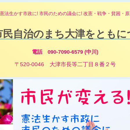
憲法生かす市政に! 市民のための議会に! 改憲・戦争・貧困・原発
市民自治のまち大津をともに
電話 090-7090-6579 (中川)
〒520-0046 大津市長等二丁目８番２号