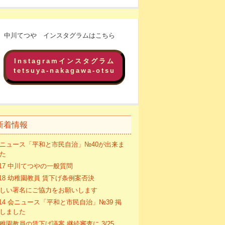
中川てつや インスタグラムはこちら
Instagramインスタグラム
tetsuya-nakagawa-otsu
新着情報
ニュース「平和と市民自治」№40が出来ま
た
/17 中川てつやの一般質問
/18 幼稚園教員 賃下げ条例案否決
しい署名にご協力をお願いします
/14 会ニュース「平和と市民自治」№39 掲
しました
稚園教員の賃下げ議案 継続審査に 3/25