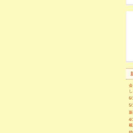
会
し
6
5
新
4
載
幼