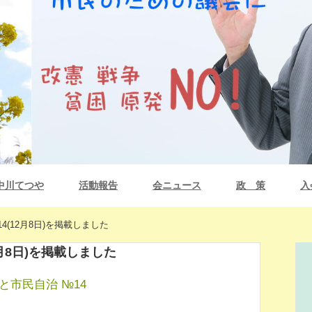
中川てつや
活動報告
会ニュース
政 策
入
(12月8日)を掲載しました
月8日)を掲載しました
と市民自治 №14