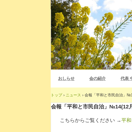
おしらせ
会の紹介
代表 
トップ
›
ニュース
›
会報「平和と市民自治」№14
会報「平和と市民自治」№14(12
こちらからご覧ください →
平和