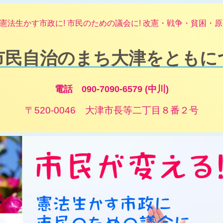
憲法生かす市政に! 市民のための議会に! 改憲・戦争・貧困・原発
市民自治のまち大津をともに
電話 090-7090-6579 (中川)
〒520-0046 大津市長等二丁目８番２号