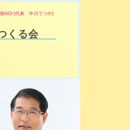
NO! (代表 中川てつや)
つくる会