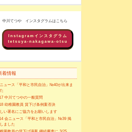
中川てつや インスタグラムはこちら
Instagramインスタグラム
tetsuya-nakagawa-otsu
新着情報
ニュース「平和と市民自治」№40が出来ま
た
/17 中川てつやの一般質問
/18 幼稚園教員 賃下げ条例案否決
しい署名にご協力をお願いします
/14 会ニュース「平和と市民自治」№39 掲
しました
稚園教員の賃下げ議案 継続審査に 3/25