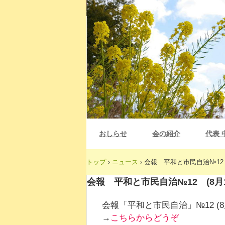
おしらせ
会の紹介
代表 
トップ
›
ニュース
›
会報 平和と市民自治№12 
会報 平和と市民自治№12 (8月
会報「平和と市民自治」№12 (
→
こちらからどうぞ