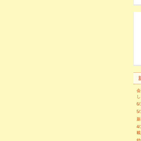
会
し
6
5
新
4
載
幼