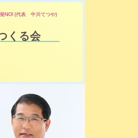
NO! (代表 中川てつや)
つくる会