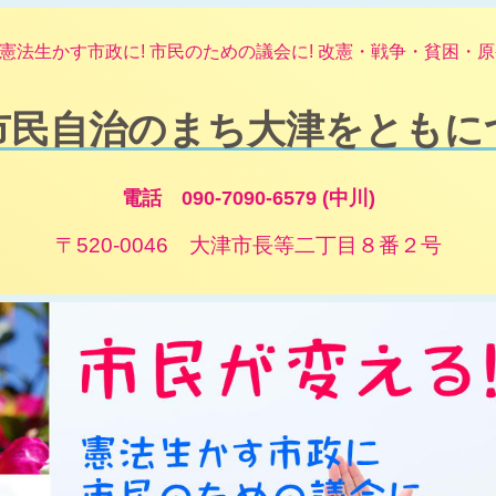
憲法生かす市政に! 市民のための議会に! 改憲・戦争・貧困・原発
市民自治のまち大津をともに
電話 090-7090-6579 (中川)
〒520-0046 大津市長等二丁目８番２号