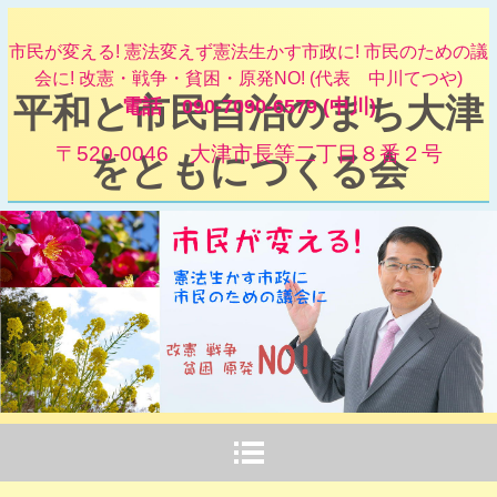
市民が変える! 憲法変えず憲法生かす市政に! 市民のための議
会に! 改憲・戦争・貧困・原発NO! (代表 中川てつや)
平和と市民自治のまち大津
電話 090-7090-6579 (中川)
〒520-0046 大津市長等二丁目８番２号
をともにつくる会