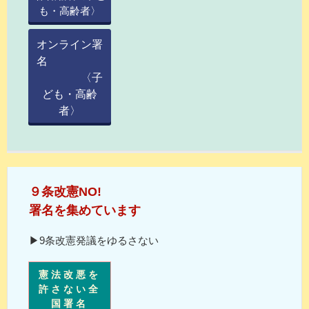
も・高齢者〉
オンライン署
名
〈子
ども・高齢
者〉
９条改憲NO!
署名を集めています
▶9条改憲発議をゆるさない
憲法改悪を
許さない全
国署名