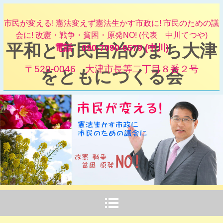
市民が変える! 憲法変えず憲法生かす市政に! 市民のための議
会に! 改憲・戦争・貧困・原発NO! (代表 中川てつや)
平和と市民自治のまち大津
電話 090-7090-6579 (中川)
〒520-0046 大津市長等二丁目８番２号
をともにつくる会