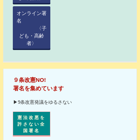
オンライン署
名
〈子
ども・高齢
者〉
９条改憲NO!
署名を集めています
▶9条改憲発議をゆるさない
憲法改悪を
許さない全
国署名