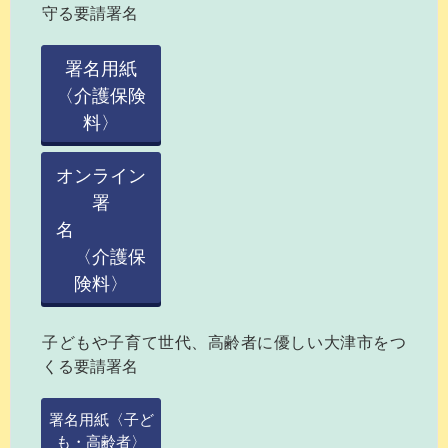
守る要請署名
署名用紙
〈介護保険
料〉
オンライン
署
名
〈介護保
険料〉
子どもや子育て世代、高齢者に優しい大津市をつ
くる要請署名
署名用紙〈子ど
も・高齢者〉