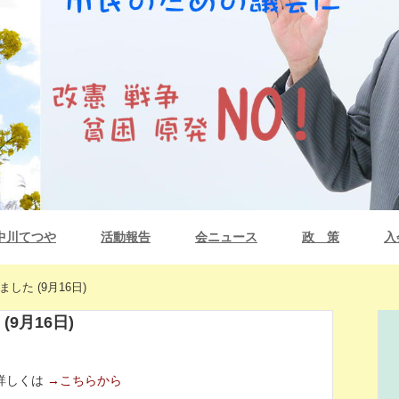
中川てつや
活動報告
会ニュース
政 策
入
した (9月16日)
9月16日)
詳しくは
→こちらから