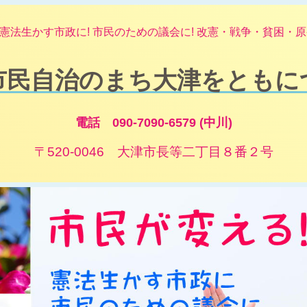
憲法生かす市政に! 市民のための議会に! 改憲・戦争・貧困・原発
市民自治のまち大津をともに
電話 090-7090-6579 (中川)
〒520-0046 大津市長等二丁目８番２号