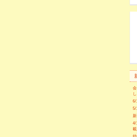
会
し
6
5
新
4
載
幼