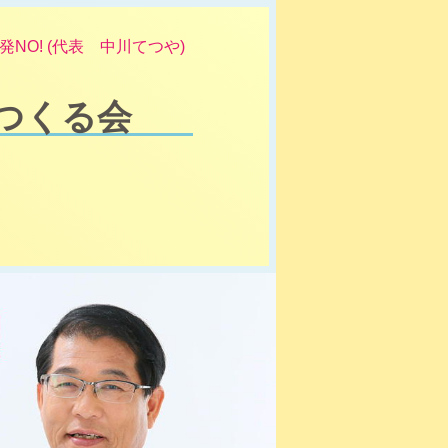
NO! (代表 中川てつや)
つくる会