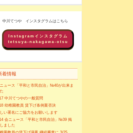
中川てつや インスタグラムはこちら
Instagramインスタグラム
tetsuya-nakagawa-otsu
新着情報
ニュース「平和と市民自治」№40が出来ま
た
/17 中川てつやの一般質問
/18 幼稚園教員 賃下げ条例案否決
しい署名にご協力をお願いします
/14 会ニュース「平和と市民自治」№39 掲
しました
稚園教員の賃下げ議案 継続審査に 3/25